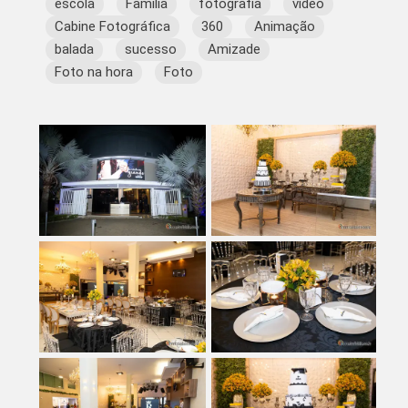
escola
Família
fotografia
vídeo
Cabine Fotográfica
360
Animação
balada
sucesso
Amizade
Foto na hora
Foto