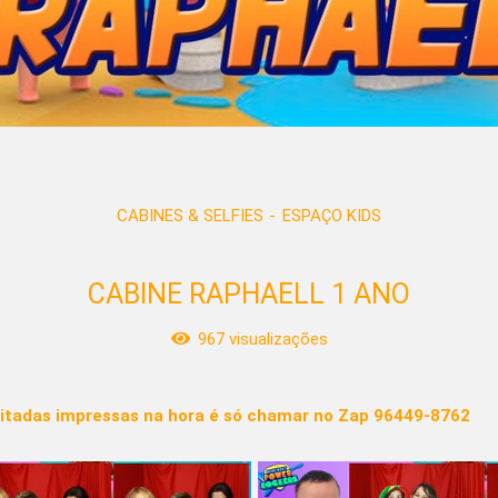
CABINES & SELFIES
ESPAÇO KIDS
CABINE RAPHAELL 1 ANO
967
visualizações
itadas impressas na hora é só chamar no Zap 96449-8762